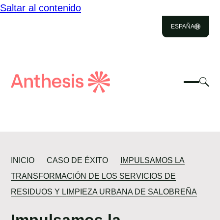
Saltar al contenido
NOSOTROS
ESPAÑA
SOLUCIONES
IMPACTO
Close
Select
Sel
to
Selecc
Búsqueda
RECURSOS
par
Selec
Close
para
de
alt
para
altern
el
TALENTO
busca
Anthesis
el
mo
menú
de
CONTACTO
móvil
bús
INICIO
CASO DE ÉXITO
IMPULSAMOS LA
TRANSFORMACIÓN DE LOS SERVICIOS DE
RESIDUOS Y LIMPIEZA URBANA DE SALOBREÑA
Impulsamos la