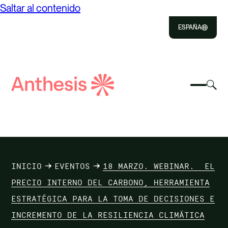
Saltar al contenido
ESPAÑA
Close
Select
Sel
to
Selecc
Búsqueda
par
Selec
Close
para
de
alte
para
alterna
el
busca
Anthesis
el
mo
NOSOTROS
menú
de
móvil
bús
SOLUCIONES
INICIO
EVENTOS
18 MARZO. WEBINAR. EL
IMPACTO
PRECIO INTERNO DEL CARBONO, HERRAMIENTA
ESTRATÉGICA PARA LA TOMA DE DECISIONES E
RECURSOS
INCREMENTO DE LA RESILIENCIA CLIMÁTICA