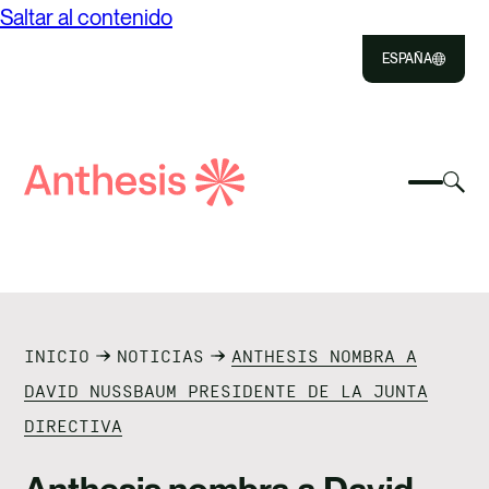
Saltar al contenido
ESPAÑA
Close
Select
Sel
to
Selecc
Búsqueda
par
Selec
Close
para
de
alte
para
alterna
el
busca
Anthesis
el
mo
NOSOTROS
menú
de
móvil
bús
SOLUCIONES
INICIO
NOTICIAS
ANTHESIS NOMBRA A
IMPACTO
DAVID NUSSBAUM PRESIDENTE DE LA JUNTA
DIRECTIVA
RECURSOS