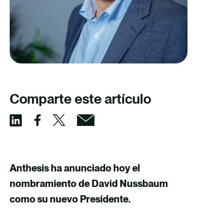
Comparte este artículo
C
C
C
C
o
o
o
o
m
m
m
m
Anthesis ha anunciado hoy el
p
p
p
p
nombramiento de David Nussbaum
a
a
a
a
como su nuevo Presidente.
r
r
r
r