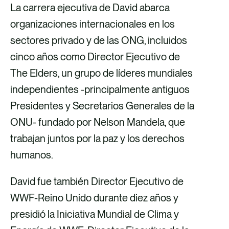
La carrera ejecutiva de David abarca
t
t
t
t
organizaciones internacionales en los
i
i
i
i
sectores privado y de las ONG, incluidos
r
r
r
r
cinco años como Director Ejecutivo de
v
v
p
v
The Elders, un grupo de líderes mundiales
í
í
o
í
independientes -principalmente antiguos
a
a
r
a
Presidentes y Secretarios Generales de la
F
X
c
L
ONU- fundado por Nelson Mandela, que
a
o
i
trabajan juntos por la paz y los derechos
c
r
n
humanos.
e
r
k
b
e
e
David fue también Director Ejecutivo de
o
o
d
WWF-Reino Unido durante diez años y
o
e
i
presidió la Iniciativa Mundial de Clima y
k
l
n