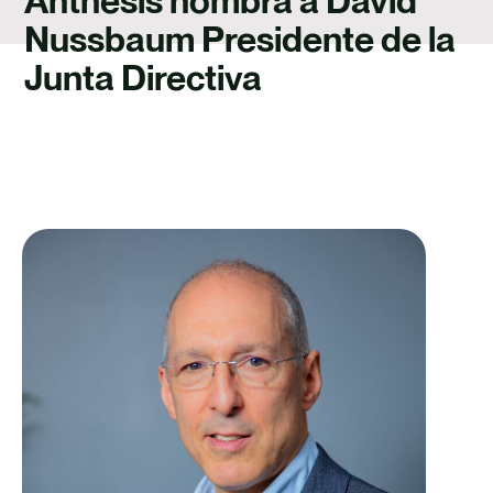
Anthesis nombra a David
TALENTO
Nussbaum Presidente de la
CONTACTO
Junta Directiva