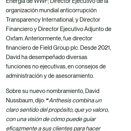
Energía de WWF; Director Ejecutivo de la
e
organización mundial anticorrupción
c
Transparency International; y Director
t
Financiero y Director Ejecutivo Adjunto de
r
Oxfam. Anteriormente, fue director
ó
financiero de Field Group plc. Desde 2021,
n
David ha desempeñado diversas
i
funciones no ejecutivas, en consejos de
c
administración y de asesoramiento.
o
Sobre su nuevo nombramiento, David
Nussbaum, dijo:
“
Anthesis combina un
claro sentido del propósito, que yo valoro,
con una visión de cómo puede guiar
eficazmente a sus clientes para hacer