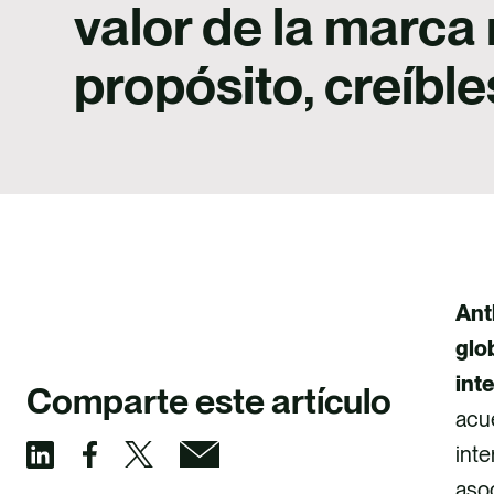
valor de la marc
propósito, creíble
Ant
glo
int
Comparte este artículo
acue
inte
C
C
C
C
asoc