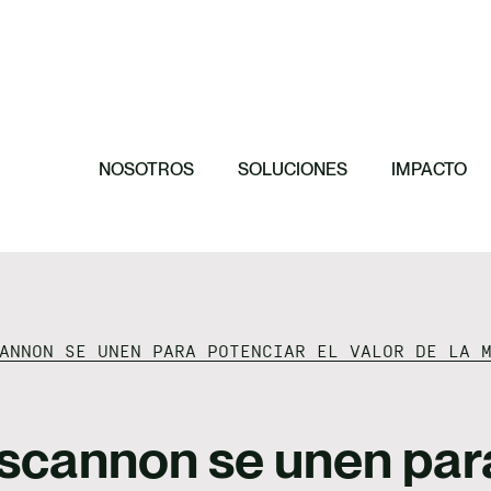
Destacado
Destacado
Destacado
Destacado
11 principios p
El papel de las
Hacia una orga
efectiva
Invertimos en 
conservación de
NOSOTROS
SOLUCIONES
IMPACTO
ANNON SE UNEN PARA POTENCIAR EL VALOR DE LA 
scannon se unen para