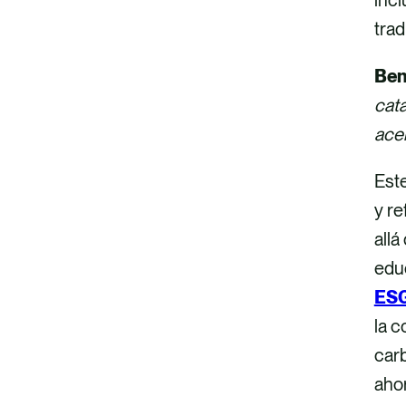
trad
Ben
cata
acel
Est
y r
allá
edu
ES
la c
carb
ahor