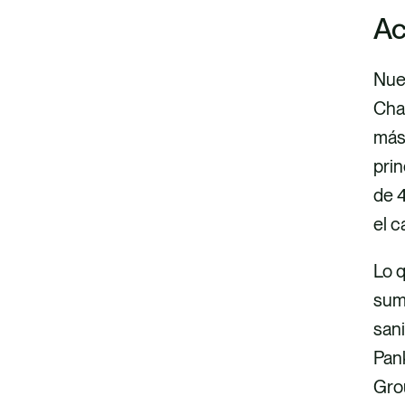
Ac
Nue
Cha
más 
pri
de 4
el c
Lo 
sumi
sani
Pan
Gro