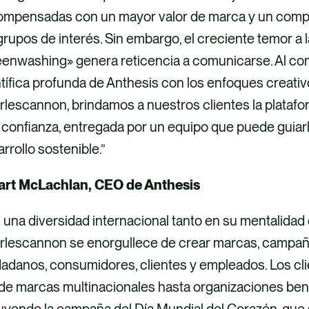
ompensadas con un mayor valor de marca y un compr
grupos de interés. Sin embargo, el creciente temor a
enwashing» genera reticencia a comunicarse. Al com
tífica profunda de Anthesis con los enfoques creativ
rlescannon, brindamos a nuestros clientes la plataf
confianza, entregada por un equipo que puede guiarlo
rrollo sostenible.”
art McLachlan, CEO de Anthesis
una diversidad internacional tanto en su mentalidad
rlescannon se enorgullece de crear marcas, campaña
dadanos, consumidores, clientes y empleados. Los c
e marcas multinacionales hasta organizaciones bené
uyendo la campaña del Día Mundial del Corazón, que s