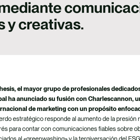
a mediante comunicac
s y creativas.
hesis, el mayor grupo de profesionales dedicados a
bal ha anunciado su fusión con Charlescannon, u
ernacional de marketing con un propósito
enfocad
rdo estratégico responde al aumento de la presión r
rés para contar con comunicaciones fiables sobre obj
iados al «greenwashing» y la tergiversación del ESG