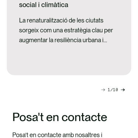
social i climàtica
La renaturalització de les ciutats
sorgeix com una estratègia clau per
augmentar la resiliència urbana i
millorar la qualitat de vida.
1
10
Diapositiva
Diapo
següent
anteri
Posa't en contacte
Posa’t en contacte amb nosaltres i