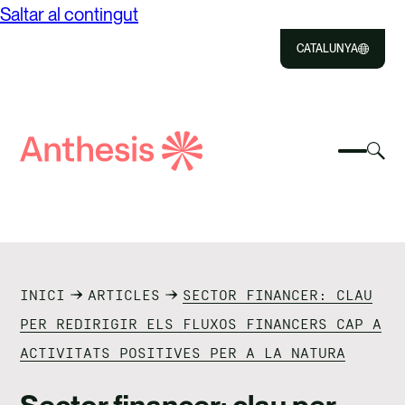
Saltar al contingut
CATALUNYA
Close
Select
Sel
to
Selecc
Cerca
per
Selec
Close
per
Anthesis
can
per
canvia
el
cerca
el
mod
NOSALTRES
menú
de
del
cer
SOLUCIONS
mòbil
INICI
ARTICLES
SECTOR FINANCER: CLAU
IMPACTE
PER REDIRIGIR ELS FLUXOS FINANCERS CAP A
ACTIVITATS POSITIVES PER A LA NATURA
RECURSOS