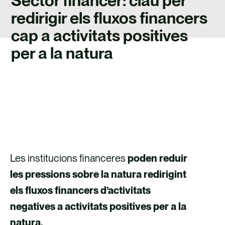
Sector financer: clau per
TALENT
redirigir els fluxos financers
CONTACTE
cap a activitats positives
per a la natura
CONTACTA AMB NOSALTRES
Les institucions financeres
poden reduir
les pressions sobre la natura redirigint
els fluxos financers d’activitats
negatives a activitats positives per a la
natura.