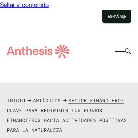
Saltar al contenido
ESPAÑA
Close
Select
Sel
to
Selecc
Búsqueda
par
Selec
Close
para
de
alte
para
alterna
el
busca
Anthesis
el
mo
NOSOTROS
menú
de
móvil
bús
SOLUCIONES
INICIO
ARTÍCULOS
SECTOR FINANCIERO:
IMPACTO
CLAVE PARA REDIRIGIR LOS FLUJOS
FINANCIEROS HACIA ACTIVIDADES POSITIVAS
RECURSOS
PARA LA NATURALEZA