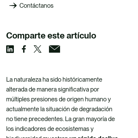
Contáctanos
Comparte este artículo
C
C
C
C
o
o
o
o
m
m
m
m
La naturaleza ha sido históricamente
p
p
p
p
alterada de manera significativa por
a
a
a
a
múltiples presiones de origen humano y
r
r
r
r
actualmente la situación de degradación
t
t
t
t
no tiene precedentes. La gran mayoría de
i
i
i
i
los indicadores de ecosistemas y
r
r
r
r