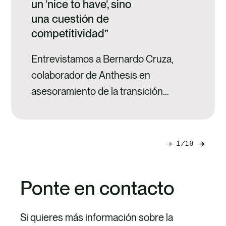
un ‘nice to have’, sino
una cuestión de
competitividad”
Entrevistamos a Bernardo Cruza,
colaborador de Anthesis en
asesoramiento de la transición
sostenible
1
10
Diapositiva
Diapo
siguiente
anteri
Ponte en contacto
Si quieres más información sobre la