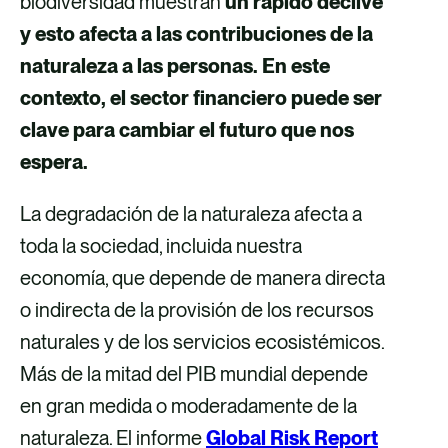
biodiversidad muestran
un rápido declive
v
v
p
v
y esto afecta a las contribuciones de la
í
í
o
í
naturaleza a las personas. En este
a
a
r
a
contexto, el sector financiero puede ser
F
X
c
L
clave para cambiar el futuro que nos
a
o
i
espera.
c
r
n
La degradación de la naturaleza afecta a
e
r
k
toda la sociedad, incluida nuestra
b
e
e
economía, que depende de manera directa
o
o
d
o indirecta de la provisión de los recursos
o
e
i
naturales y de los servicios ecosistémicos.
k
l
n
Más de la mitad del PIB mundial depende
e
en gran medida o moderadamente de la
c
naturaleza. El informe
Global Risk Report
t