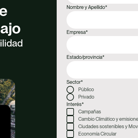
te
Nombre y Apellido
*
bajo
Empresa
*
ilidad
Estado/provincia
*
Sector
*
Público
Privado
Interés
*
Campañas
Cambio Climático y emision
Ciudades sostenibles y Movi
Economía Circular