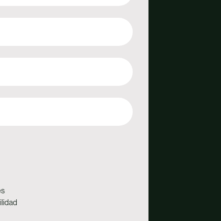
es
lidad