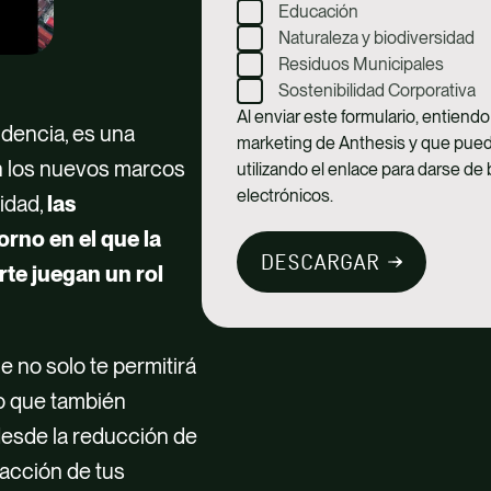
Educación
Naturaleza y biodiversidad
Residuos Municipales
Sostenibilidad Corporativa
Al enviar este formulario, entiend
ndencia, es una
marketing de Anthesis y que pue
n los nuevos marcos
utilizando el enlace para darse de
electrónicos.
idad,
las
rno en el que la
DESCARGAR
orte juegan un rol
 no solo te permitirá
no que también
desde la reducción de
facción de tus