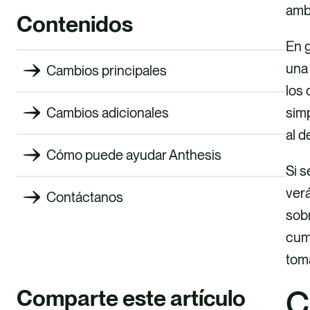
amb
Contenidos
En g
una 
Cambios principales
los
simp
Cambios adicionales
al d
Cómo puede ayudar Anthesis
Si s
verá
Contáctanos
sobr
cump
tom
C
Comparte este artículo