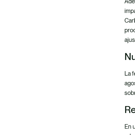
Adem
imp
Carb
proc
aju
Nu
La f
agos
sobr
Re
En u