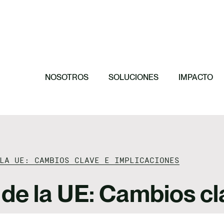
Destacado
Destacado
Destacado
Destacado
11 principios p
El papel de las
Hacia una orga
efectiva
Invertimos en 
conservación de
NOSOTROS
SOLUCIONES
IMPACTO
LA UE: CAMBIOS CLAVE E IMPLICACIONES
e la UE: Cambios cl