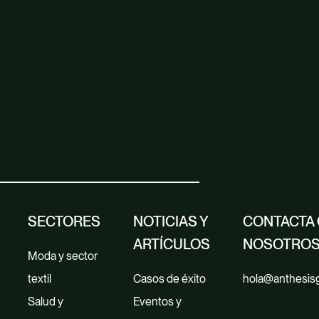
SECTORES
NOTICIAS Y
CONTACTA
ARTÍCULOS
NOSOTRO
Moda y sector
textil
Casos de éxito
hola@anthesis
Salud y
Eventos y