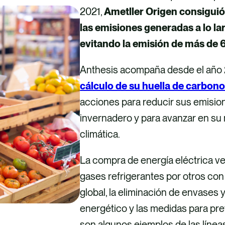
2021,
Ametller Origen consiguió
las emisiones generadas a lo la
evitando la emisión de más de
Anthesis acompaña desde el año 2
cálculo de su huella de carbon
acciones para reducir sus emisio
invernadero y para avanzar en su m
climática.
La compra de energía eléctrica ver
gases refrigerantes por otros co
global, la eliminación de envases 
energético y las medidas para pre
son algunos ejemplos de las línea