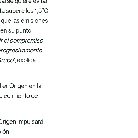
al se quiere evitar
o
a supere los 1,5
C
r que las emisiones
cen su punto
r el compromiso
 progresivamente
 Grupo
”, explica
ler Origen en la
ablecimiento de
 Origen impulsará
ción