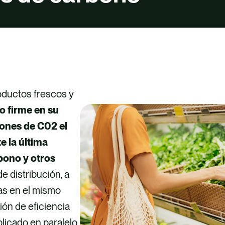
oductos frescos y
o firme en su
iones de C02 el
e la última
bono y otros
e distribución, a
as en el mismo
ión de eficiencia
licado en paralelo