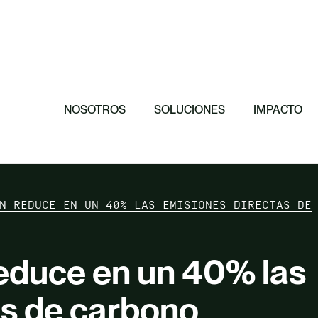
Destacado
ones
11 principios p
es
efectiva
Destacado
Destacado
Destacado
El papel de las
Hacia una orga
Invertimos en 
conservación de
NOSOTROS
SOLUCIONES
IMPACTO
N REDUCE EN UN 40% LAS EMISIONES DIRECTAS DE
reduce en un 40% las
as de carbono