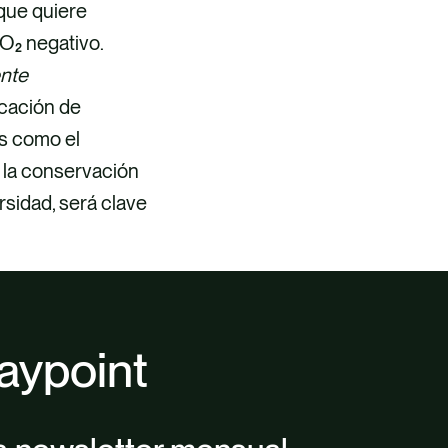
 que quiere
CO₂ negativo.
ente
ficación de
as como el
a la conservación
rsidad, será clave
aypoint