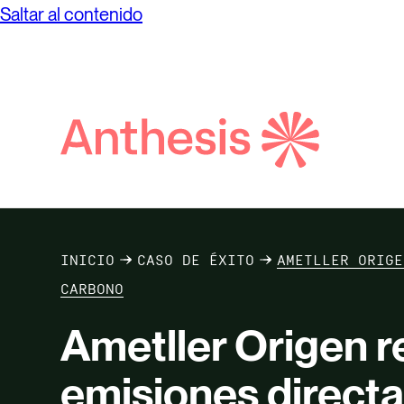
Saltar al contenido
Soluciones
Soluci
Sector
Guiamos a nuestros clientes hacia un
rendimiento sostenible a través de un
Búsqueda
recorrido integral que se basa en el
de
impacto y está orientado a soluciones.
Anthesis
INICIO
CASO DE ÉXITO
AMETLLER ORIGE
CARBONO
Ametller Origen 
emisiones direct