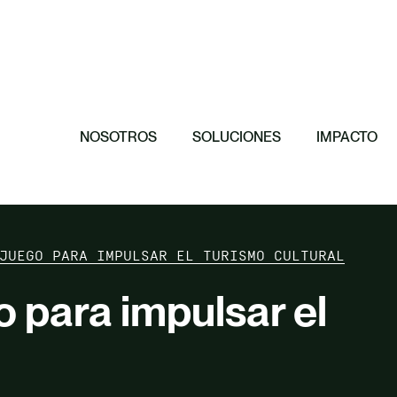
Destacado
Destacado
Destacado
Destacado
11 principios p
El papel de las
Hacia una orga
efectiva
Invertimos en 
conservación de
NOSOTROS
SOLUCIONES
IMPACTO
JUEGO PARA IMPULSAR EL TURISMO CULTURAL
o para impulsar el