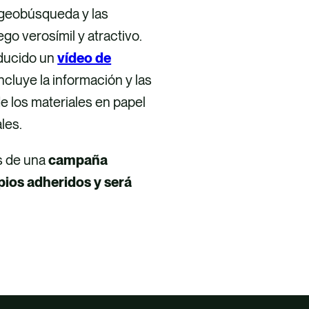
e geobúsqueda y las
o verosímil y atractivo.
oducido un
vídeo de
ncluye la información y las
de los materiales en papel
les.
s de una
campaña
ipios adheridos y será
.