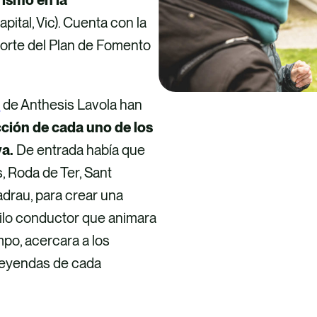
ital, Vic). Cuenta con la
porte del Plan de Fomento
n
de Anthesis Lavola han
cción de cada uno de los
va.
De entrada había que
, Roda de Ter, Sant
adrau, para crear una
 hilo conductor que animara
empo, acercara a los
s leyendas de cada