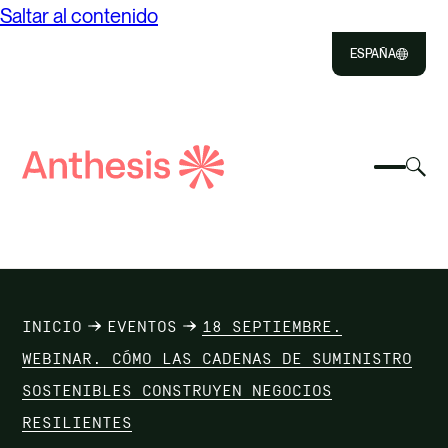
Saltar al contenido
ESPAÑA
Close
Select
Sel
to
Selecc
Búsqueda
par
Selec
Close
para
de
alte
para
alterna
el
busca
Anthesis
el
mo
NOSOTROS
menú
de
móvil
bús
SOLUCIONES
INICIO
EVENTOS
18 SEPTIEMBRE.
IMPACTO
WEBINAR. CÓMO LAS CADENAS DE SUMINISTRO
SOSTENIBLES CONSTRUYEN NEGOCIOS
RECURSOS
RESILIENTES