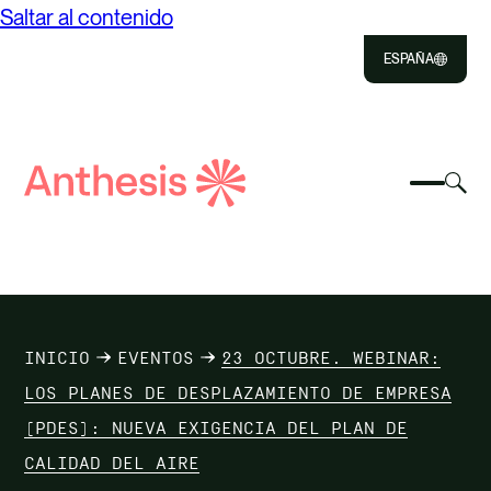
Saltar al contenido
ESPAÑA
Close
Select
Sel
to
Selecc
Búsqueda
par
Selec
Close
para
de
alte
para
alterna
el
busca
Anthesis
el
mo
NOSOTROS
menú
de
móvil
bús
SOLUCIONES
INICIO
EVENTOS
23 OCTUBRE. WEBINAR:
IMPACTO
LOS PLANES DE DESPLAZAMIENTO DE EMPRESA
(PDES): NUEVA EXIGENCIA DEL PLAN DE
RECURSOS
CALIDAD DEL AIRE