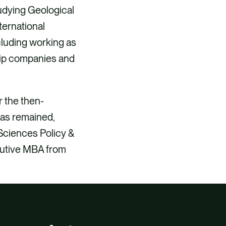
tudying Geological
ternational
cluding working as
chip companies and
r the then-
has remained,
Sciences Policy &
cutive MBA from