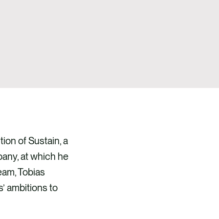
ion of Sustain, a
ny, at which he
eam, Tobias
’ ambitions to