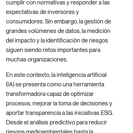
t
t
t
t
cumplir con normativas y responder a las
i
i
i
i
expectativas de inversores y
r
r
r
r
consumidores. Sin embargo, la gestión de
v
v
p
v
grandes volúmenes de datos, la medición
í
í
o
í
del impacto y la identificación de riesgos
a
a
r
a
siguen siendo retos importantes para
F
X
c
L
muchas organizaciones.
a
o
i
En este contexto, la inteligencia artificial
c
r
n
(IA) se presenta como una herramienta
e
r
k
transformadora capaz de optimizar
b
e
e
procesos, mejorar la toma de decisiones y
o
o
d
aportar transparencia a las iniciativas ESG.
o
e
i
Desde el análisis predictivo para reducir
k
l
n
riesgos medioambientales hasta la