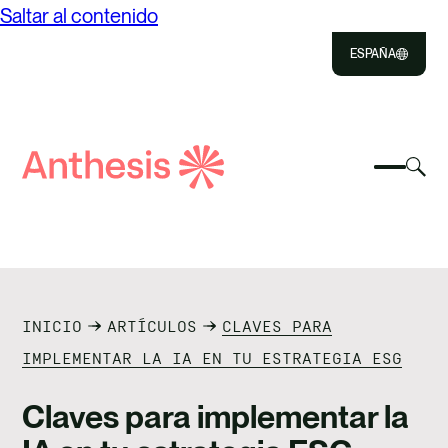
Saltar al contenido
ESPAÑA
Close
Select
Sel
to
Selecc
Búsqueda
par
Selec
Close
para
de
alte
para
alterna
el
busca
Anthesis
el
mo
NOSOTROS
menú
de
móvil
bús
SOLUCIONES
INICIO
ARTÍCULOS
CLAVES PARA
IMPACTO
IMPLEMENTAR LA IA EN TU ESTRATEGIA ESG
RECURSOS
Claves para implementar la