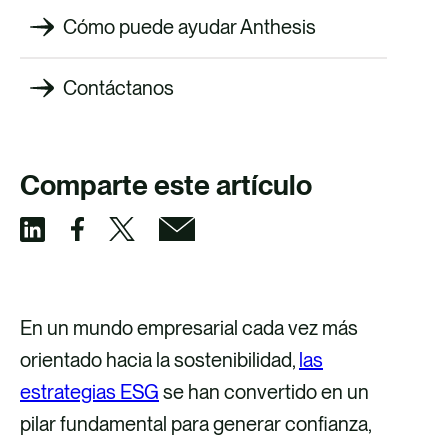
Cómo puede ayudar Anthesis
Contáctanos
Comparte este artículo
C
C
C
C
o
o
o
o
m
m
m
m
En un mundo empresarial cada vez más
p
p
p
p
orientado hacia la sostenibilidad,
las
a
a
a
a
estrategias ESG
se han convertido en un
r
r
r
r
pilar fundamental para generar confianza,