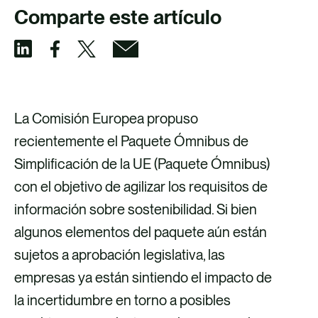
Comparte este artículo
C
C
C
C
o
o
o
o
m
m
m
m
La Comisión Europea propuso
p
p
p
p
recientemente el Paquete Ómnibus de
a
a
a
a
Simplificación de la UE (Paquete Ómnibus)
r
r
r
r
con el objetivo de agilizar los requisitos de
t
t
t
t
información sobre sostenibilidad. Si bien
i
i
i
i
algunos elementos del paquete aún están
r
r
r
r
sujetos a aprobación legislativa, las
v
v
p
v
empresas ya están sintiendo el impacto de
í
í
o
í
la incertidumbre en torno a posibles
a
a
r