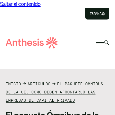
Saltar al contenido
ESPAÑA
Close
Select
Sel
to
Selecc
Búsqueda
par
Selec
Close
para
de
alte
para
alterna
el
busca
Anthesis
el
mo
NOSOTROS
menú
de
móvil
bús
SOLUCIONES
INICIO
ARTÍCULOS
EL PAQUETE ÓMNIBUS
IMPACTO
DE LA UE: CÓMO DEBEN AFRONTARLO LAS
EMPRESAS DE CAPITAL PRIVADO
RECURSOS