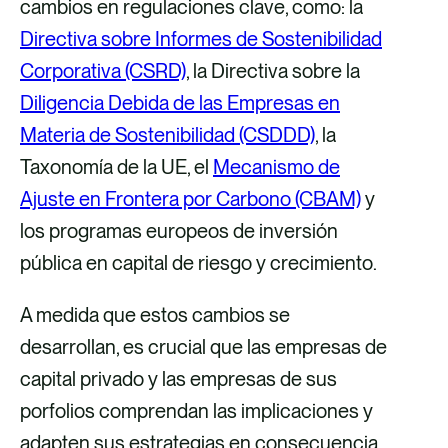
a
cambios en regulaciones clave, como: la
F
X
c
L
Directiva sobre Informes de Sostenibilidad
a
o
i
Corporativa (CSRD)
, la Directiva sobre la
c
r
n
Diligencia Debida de las Empresas en
e
r
k
Materia de Sostenibilidad (CSDDD)
, la
b
e
e
Taxonomía de la UE, el
Mecanismo de
o
o
d
Ajuste en Frontera por Carbono (CBAM)
y
o
e
i
los programas europeos de inversión
k
l
n
pública en capital de riesgo y crecimiento.
e
A medida que estos cambios se
c
desarrollan, es crucial que las empresas de
t
capital privado y las empresas de sus
r
porfolios comprendan las implicaciones y
ó
adapten sus estrategias en consecuencia.
n