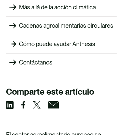
Más allá de la acción climática
Cadenas agroalimentarias circulares
Cómo puede ayudar Anthesis
Contáctanos
Comparte este artículo
C
C
C
C
o
o
o
o
m
m
m
m
El sector agroalimentario europeo se