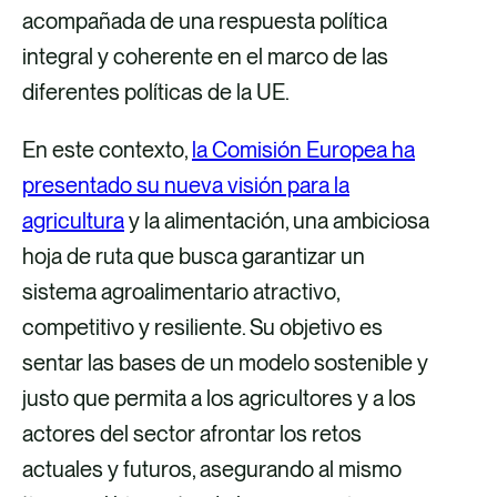
acompañada de una respuesta política
o
o
d
integral y coherente en el marco de las
o
e
i
diferentes políticas de la UE.
k
l
n
e
En este contexto,
la Comisión Europea ha
c
presentado su nueva visión para la
t
agricultura
y la alimentación, una ambiciosa
r
hoja de ruta que busca garantizar un
ó
sistema agroalimentario atractivo,
n
competitivo y resiliente. Su objetivo es
i
sentar las bases de un modelo sostenible y
c
justo que permita a los agricultores y a los
o
actores del sector afrontar los retos
actuales y futuros, asegurando al mismo