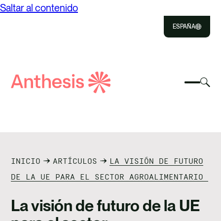
Saltar al contenido
ESPAÑA
Close
Select
Sel
to
Selecc
Búsqueda
par
Selec
Close
para
de
alte
para
alterna
el
busca
Anthesis
el
mo
NOSOTROS
menú
de
móvil
bús
SOLUCIONES
INICIO
ARTÍCULOS
LA VISIÓN DE FUTURO
IMPACTO
DE LA UE PARA EL SECTOR AGROALIMENTARIO
RECURSOS
La visión de futuro de la UE