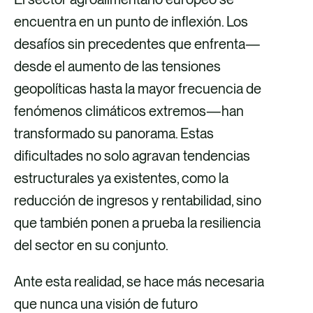
p
p
p
p
encuentra en un punto de inflexión. Los
a
a
a
a
desafíos sin precedentes que enfrenta—
r
r
r
r
desde el aumento de las tensiones
t
t
t
t
geopolíticas hasta la mayor frecuencia de
i
i
i
i
fenómenos climáticos extremos—han
r
r
r
r
transformado su panorama. Estas
v
v
p
v
dificultades no solo agravan tendencias
í
í
o
í
estructurales ya existentes, como la
a
a
r
a
reducción de ingresos y rentabilidad, sino
F
X
c
L
que también ponen a prueba la resiliencia
a
o
i
del sector en su conjunto.
c
r
n
Ante esta realidad, se hace más necesaria
e
r
k
que nunca una visión de futuro
b
e
e