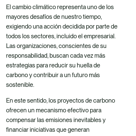
m
m
m
m
El cambio climático representa uno de los
p
p
p
p
mayores desafíos de nuestro tiempo,
a
a
a
a
exigiendo una acción decidida por parte de
r
r
r
r
todos los sectores, incluido el empresarial.
t
t
t
t
Las organizaciones, conscientes de su
i
i
i
i
responsabilidad, buscan cada vez más
r
r
r
r
estrategias para reducir su huella de
v
v
p
v
carbono y contribuir a un futuro más
í
í
o
í
sostenible.
a
a
r
a
En este sentido, los proyectos de carbono
F
X
c
L
ofrecen un mecanismo efectivo para
a
o
i
compensar las emisiones inevitables y
c
r
n
financiar iniciativas que generan
e
r
k