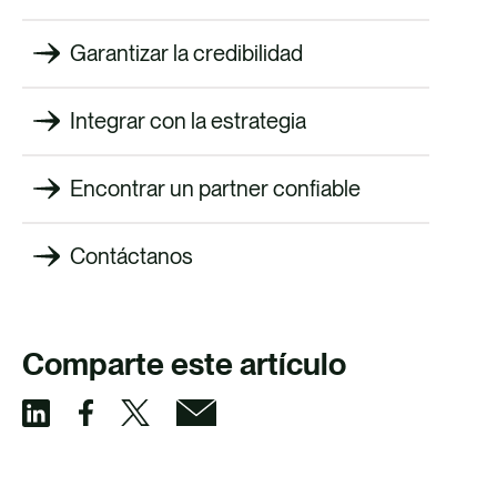
Garantizar la credibilidad
Integrar con la estrategia
Encontrar un partner confiable
Contáctanos
Comparte este artículo
C
C
C
C
o
o
o
o