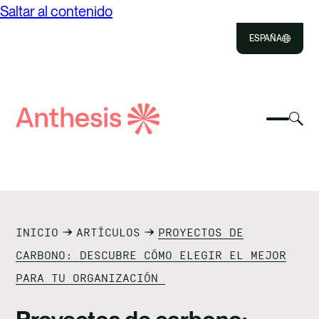
Saltar al contenido
ESPAÑA
Close
Select
Sel
to
Selecc
Búsqueda
par
Selec
Close
para
de
alte
para
alterna
el
busca
Anthesis
el
mo
NOSOTROS
menú
de
móvil
bús
SOLUCIONES
INICIO
ARTÍCULOS
PROYECTOS DE
IMPACTO
CARBONO: DESCUBRE CÓMO ELEGIR EL MEJOR
PARA TU ORGANIZACIÓN
RECURSOS