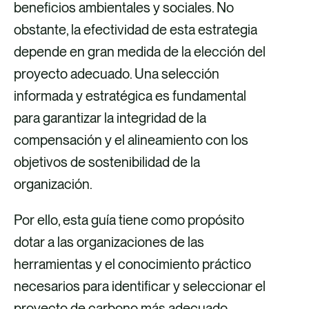
beneficios ambientales y sociales. No
b
e
e
obstante, la efectividad de esta estrategia
o
o
d
depende en gran medida de la elección del
o
e
i
proyecto adecuado. Una selección
k
l
n
informada y estratégica es fundamental
e
para garantizar la integridad de la
c
compensación y el alineamiento con los
t
objetivos de sostenibilidad de la
r
organización.
ó
n
Por ello, esta guía tiene como propósito
i
dotar a las organizaciones de las
c
herramientas y el conocimiento práctico
o
necesarios para identificar y seleccionar el
proyecto de carbono más adecuado.