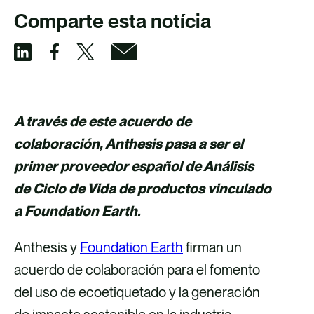
Comparte esta notícia
C
C
C
C
o
o
o
o
m
m
m
m
A través de este acuerdo de
p
p
p
p
colaboración, Anthesis pasa a ser el
a
a
a
a
primer proveedor español de Análisis
r
r
r
r
de Ciclo de Vida de productos vinculado
t
t
t
t
a Foundation Earth.
i
i
i
i
Anthesis y
Foundation Earth
firman un
r
r
r
r
acuerdo de colaboración para el fomento
v
v
p
v
del uso de ecoetiquetado y la generación
í
í
o
í