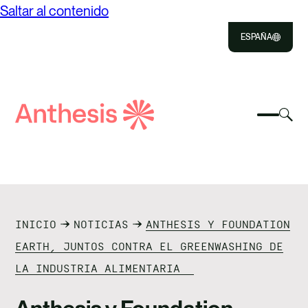
Saltar al contenido
ESPAÑA
Close
Select
Sel
to
Selecc
Búsqueda
par
Selec
Close
para
de
alte
para
alterna
el
busca
Anthesis
el
mo
NOSOTROS
menú
de
móvil
bús
SOLUCIONES
INICIO
NOTICIAS
ANTHESIS Y FOUNDATION
IMPACTO
EARTH, JUNTOS CONTRA EL GREENWASHING DE
LA INDUSTRIA ALIMENTARIA
RECURSOS