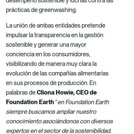
desempeño sostenible y luchas contra las
n
prácticas de greenwashing.
i
c
La unión de ambas entidades pretende
o
impulsar la transparencia en la gestión
sostenible y generar una mayor
conciencia en los consumidores,
visibilizando de manera muy clara la
evolución de las compañías alimentarias
en sus procesos de producción. En
palabras de
Cliona Howie, CEO de
Foundation Earth
“
en Foundation Earth
siempre buscamos ampliar nuestro
conocimiento asociándonos con diversos
expertos en el sector de la sostenibilidad.