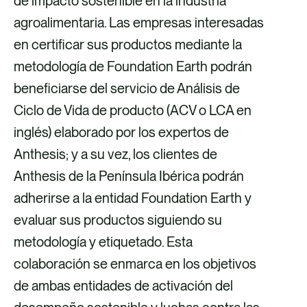
de impacto sostenible en la industria
a
a
r
a
agroalimentaria. Las empresas interesadas
F
X
c
L
en certificar sus productos mediante la
a
o
i
metodología de Foundation Earth podrán
c
r
n
beneficiarse del servicio de Análisis de
e
r
k
Ciclo de Vida de producto (ACV o LCA en
b
e
e
inglés) elaborado por los expertos de
o
o
d
Anthesis; y a su vez, los clientes de
o
e
i
Anthesis de la Península Ibérica podrán
k
l
n
adherirse a la entidad Foundation Earth y
e
evaluar sus productos siguiendo su
c
metodología y etiquetado. Esta
t
colaboración se enmarca en los objetivos
r
de ambas entidades de activación del
ó