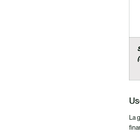
Us
La 
fina