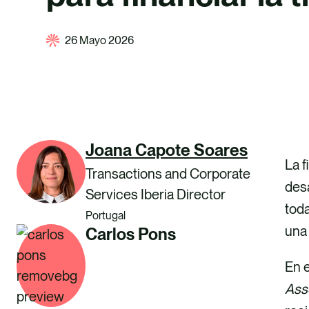
26 Mayo 2026
Joana Capote Soares
La 
Transactions and Corporate
desa
Services Iberia Director
tod
Portugal
una
Carlos Pons
En e
Ass