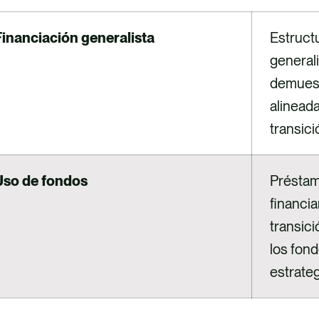
Financiación generalista
Estructu
general
demuest
alinead
transici
Uso de fondos
Préstam
financi
transic
los fon
estrateg