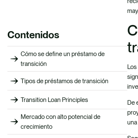
rec
mayo
C
Contenidos
t
Cómo se define un préstamo de
transición
Los 
sign
Tipos de préstamos de transición
inv
Transition Loan Principles
De e
proy
Mercado con alto potencial de
una
crecimiento