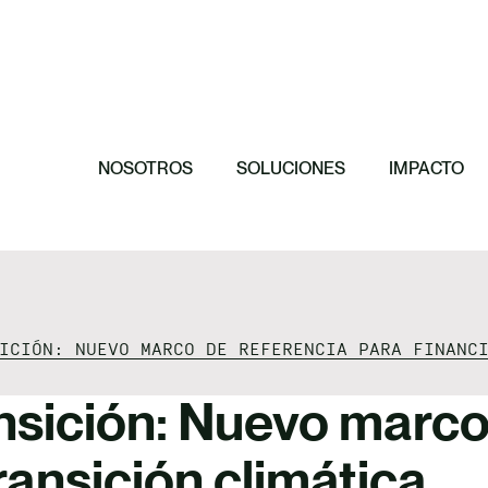
Destacado
Destacado
Destacado
Destacado
11 principios p
El papel de las
Hacia una orga
efectiva
Invertimos en 
conservación de
NOSOTROS
SOLUCIONES
IMPACTO
ICIÓN: NUEVO MARCO DE REFERENCIA PARA FINANC
nsición: Nuevo marco
transición climática