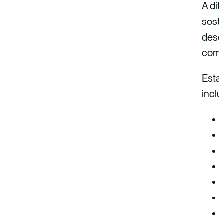
A di
sost
desc
com
Esta
incl