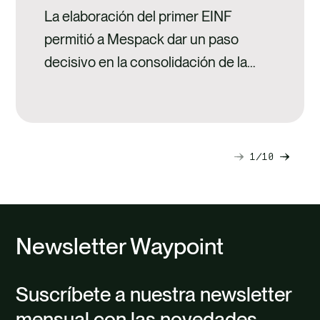
La elaboración del primer EINF
permitió a Mespack dar un paso
decisivo en la consolidación de la
sostenibilidad dentro de la
organización.
1
10
Diapositiva
Diapo
siguiente
anteri
Newsletter Waypoint
Suscríbete a nuestra newsletter
mensual con las novedades