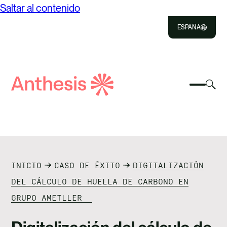
Saltar al contenido
ESPAÑA
Close
Select
Sel
to
Selecc
Búsqueda
par
Selec
Close
para
de
alte
para
alterna
el
busca
Anthesis
el
mo
NOSOTROS
menú
de
móvil
bús
SOLUCIONES
INICIO
CASO DE ÉXITO
DIGITALIZACIÓN
IMPACTO
DEL CÁLCULO DE HUELLA DE CARBONO EN
GRUPO AMETLLER
RECURSOS