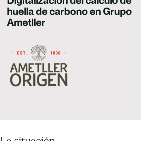
Digitalización del cálculo de
TALENTO
huella de carbono en Grupo
CONTACTO
Ametller