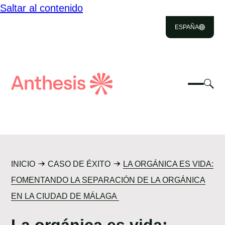
Saltar al contenido
ESPAÑA
Close
Select
Sel
to
Selecc
Búsqueda
par
Selec
Close
para
de
alt
para
altern
el
busca
Anthesis
el
mo
NOSOTROS
menú
de
móvil
bús
SOLUCIONES
INICIO
CASO DE ÉXITO
LA ORGÁNICA ES VIDA:
IMPACTO
FOMENTANDO LA SEPARACIÓN DE LA ORGÁNICA
EN LA CIUDAD DE MÁLAGA
RECURSOS
La orgánica es vida: