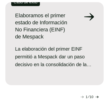
Caso de éxito
Elaboramos el primer
estado de Información
No Financiera (EINF)
de Mespack
La elaboración del primer EINF
permitió a Mespack dar un paso
decisivo en la consolidación de la
sostenibilidad dentro de la
organización.
1
10
Diapositiva
Diapo
siguiente
anter