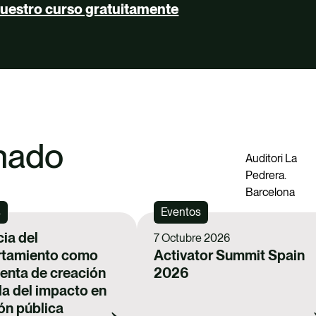
uestro curso gratuitamente
ate Essentials
re Essentials
Essentials
ate Activator
on Literacy
onado
Auditori La
Pedrera.
Carbon Literacy
Barcelona
s
Eventos
cia del
7 Octubre 2026
tamiento como
Activator Summit Spain
enta de creación
2026
a del impacto en
ión pública