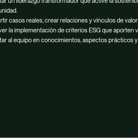
r un liderazgo transformador que active la sostenibil
unidad.
ir casos reales, crear relaciones y vínculos de valor
r la implementación de criterios ESG que aporten val
tar al equipo en conocimientos, aspectos prácticos 
re Positive
Net Zero y cad
der y aplicar prácticas para utilizar la energía de 
der las tendencias actuales de la biodiversidad global