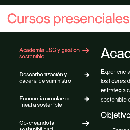
ESG 
ESG 
Net 
Cursos presenciale
Acad
Academia ESG y gestión
sostenible
Experiencia
Entende
Descarbonización y
cadena de suministro
los líderes
Entend
Promov
Descubr
Entende
Entende
estrategia 
Tomar 
Lograr 
Promov
Concien
Descubr
Economía circular: de
sostenible 
Saber 
Sensibi
toda la
lineal a sostenible
Promov
Promov
Objetiv
toda la
toda la
Co-creando la
sostenibilidad