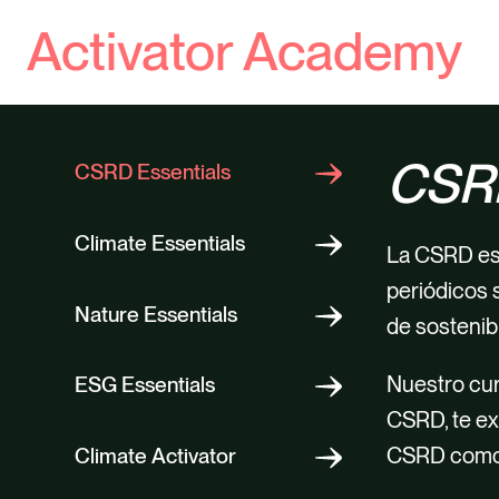
Concien
Sensibi
Entende
Analiza
Sensibi
Activator Academy
estrate
Conoce
Explora
Identif
Conocer
Descubr
Compre
Fomenta
Inculca
Descubr
Descubr
Adopta
Identif
Desarro
fomenta
Reflexi
Reflexi
Conoce
organi
Fomenta
CSRD
CSRD Essentials
Descub
Conocer
Contrib
Familia
Climate Essentials
La CSRD es 
periódicos 
Nature Essentials
de sostenibi
Nuestro cur
ESG Essentials
CSRD, te ex
CSRD como h
Climate Activator