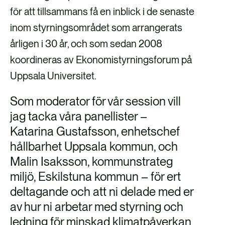
F
X
e
L
för att tillsammans få en inblick i de senaste
a
-
i
inom styrningsområdet som arrangerats
c
p
n
årligen i 30 år, och som sedan 2008
e
o
k
koordineras av Ekonomistyrningsforum på
b
s
e
Uppsala Universitet.
o
t
d
Som moderator för vår session vill
o
i
jag tacka våra panellister –
k
n
Katarina Gustafsson, enhetschef
hållbarhet Uppsala kommun, och
Malin Isaksson, kommunstrateg
miljö, Eskilstuna kommun – för ert
deltagande och att ni delade med er
av hur ni arbetar med styrning och
ledning för minskad klimatpåverkan