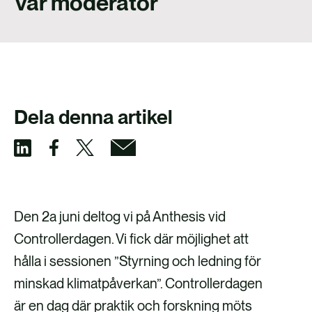
vår moderator
FALLSTUDIER
KONTAKTA OSS
Dela denna artikel
D
D
D
D
e
e
e
e
l
l
l
l
Den 2a juni deltog vi på Anthesis vid
a
a
a
a
Controllerdagen. Vi fick där möjlighet att
v
v
v
v
hålla i sessionen ”Styrning och ledning för
i
i
i
i
minskad klimatpåverkan”. Controllerdagen
a
a
a
a
är en dag där praktik och forskning möts