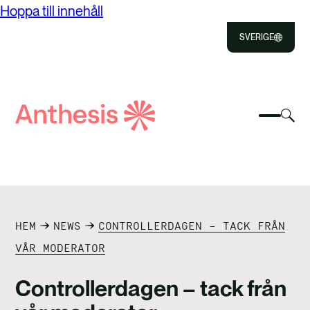
Hoppa till innehåll
SVERIGE
Close
Select
Välj
to
Välj
Sök
för
Välj
Close
för
efter
att
för
att
väx
att
Anthesis
växla
sök
OM ANTHESIS
söka
mobil
VÅRA TJÄNSTER
HEM
NEWS
CONTROLLERDAGEN – TACK FRÅN
PUBLIKATIONER
VÅR MODERATOR
NYHETER OCH INSIKTER
Controllerdagen – tack från