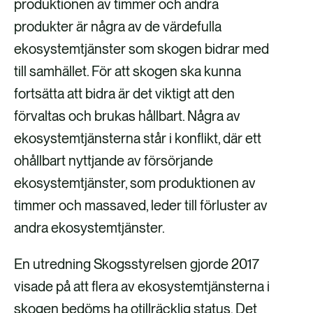
produktionen av timmer och andra
F
X
e
L
produkter är några av de värdefulla
a
-
i
ekosystemtjänster som skogen bidrar med
c
p
n
till samhället. För att skogen ska kunna
e
o
k
fortsätta att bidra är det viktigt att den
b
s
e
förvaltas och brukas hållbart. Några av
o
t
d
ekosystemtjänsterna står i konflikt, där ett
o
i
ohållbart nyttjande av försörjande
k
n
ekosystemtjänster, som produktionen av
timmer och massaved, leder till förluster av
andra ekosystemtjänster.
En utredning Skogsstyrelsen gjorde 2017
visade på att flera av ekosystemtjänsterna i
skogen bedöms ha otillräcklig status. Det