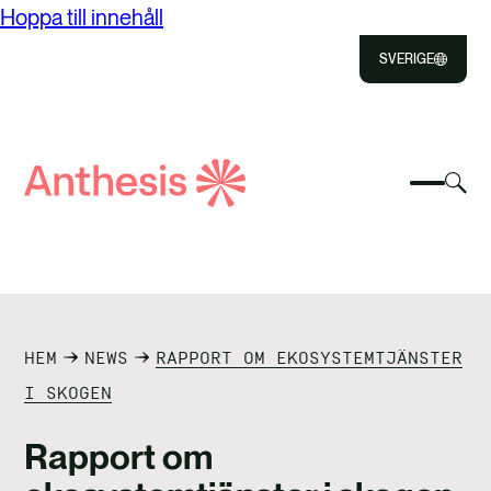
Hoppa till innehåll
SVERIGE
Close
Select
Välj
to
Välj
Sök
för
Välj
Close
för
efter
att
för
att
väx
att
Anthesis
växla
sök
OM ANTHESIS
söka
mobil
VÅRA TJÄNSTER
HEM
NEWS
RAPPORT OM EKOSYSTEMTJÄNSTER
PUBLIKATIONER
I SKOGEN
NYHETER OCH INSIKTER
Rapport om