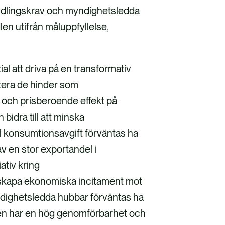
andlingskrav och myndighetsledda
n utifrån måluppfyllelse,
al att driva på en transformativ
ntera de hinder som
 och prisberoende effekt på
bidra till att minska
ll konsumtionsavgift förväntas ha
v en stor exportandel i
ativ kring
 skapa ekonomiska incitament mot
dighetsledda hubbar förväntas ha
len har en hög genomförbarhet och