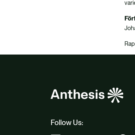
vari
För
Joha
Rap
Follow Us: