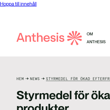
investe
Hoppa till innehåll
Visa al
Om Anthesis
Hur vi 
Result
På Anthesis strävar vi efter att göra
Platser
OM
Sök
hållbarhet till en drivande kraft i
Karriär
ANTHESIS
efter
organisationers utvecklingsresa.
Anthesis
HEM
NEWS
STYRMEDEL FÖR ÖKAD EFTERFR
Styrmedel för öka
produkter