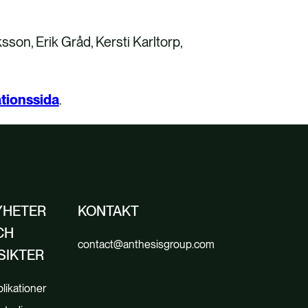
on, Erik Gråd, Kersti Karltorp,
tionssida
.
YHETER
KONTAKT
CH
contact@anthesisgroup.com
SIKTER
likationer