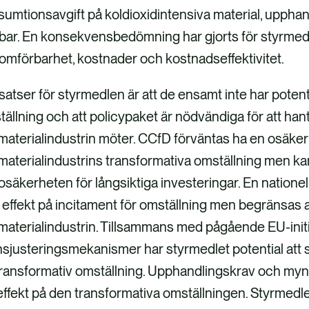
sumtionsavgift på koldioxidintensiva material, upph
ar. En konsekvensbedömning har gjorts för styrmedle
mförbarhet, kostnader och kostnadseffektivitet.
satser för styrmedlen är att de ensamt inte har potenti
ällning och att policypaket är nödvändiga för att ha
aterialindustrin möter. CCfD förväntas ha en osäker
aterialindustrins transformativa omställning men kan 
osäkerheten för långsiktiga investeringar. En natione
 effekt på incitament för omställning men begränsas a
aterialindustrin. Tillsammans med pågående EU-initi
nsjusteringsmekanismer har styrmedlet potential att
transformativ omställning. Upphandlingskrav och myn
effekt på den transformativa omställningen. Styrmed