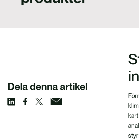
S
i
Dela denna artikel
För
klim
D
D
D
D
kart
e
e
e
e
anal
l
l
l
l
styr