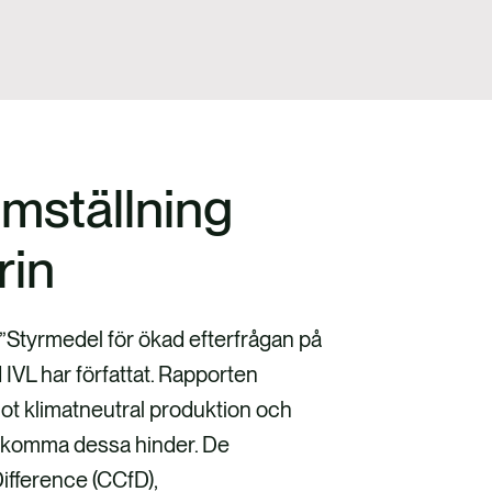
omställning
rin
”Styrmedel för ökad efterfrågan på
IVL har författat. Rapporten
mot klimatneutral produktion och
överkomma dessa hinder. De
ifference (CCfD),