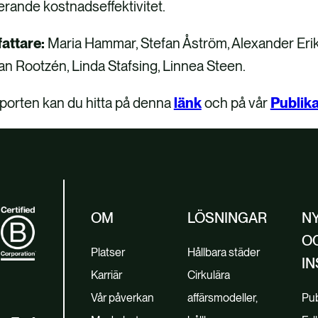
erande kostnadseffektivitet.
fattare:
Maria Hammar, Stefan Åström, Alexander Erikss
n Rootzén, Linda Stafsing, Linnea Steen.
porten kan du hitta på denna
länk
och på vår
Publika
OM
LÖSNINGAR
N
O
Platser
Hållbara städer
IN
Karriär
Cirkulära
Vår påverkan
affärsmodeller,
Pub