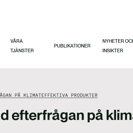
ringar
la
jobbar
at
Featured
Gränsjustering
VÅRA
NYHETER OC
PUBLIKATIONER
TJÄNSTER
INSIKTER
ÅGAN PÅ KLIMATEFFEKTIVA PRODUKTER
d efterfrågan på klim