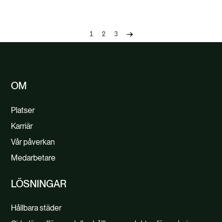
1
2
3
Previous
page
OM
Platser
Karriär
Vår påverkan
Medarbetare
LÖSNINGAR
Hållbara städer