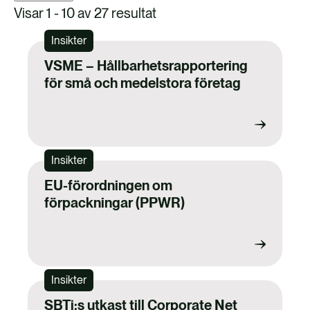
FALLSTUDIER
Visar 1 - 10 av 27 resultat
KONTAKTA OSS
Insikter
VSME – Hållbarhetsrapportering
för små och medelstora företag
Insikter
EU-förordningen om
förpackningar (PPWR)
Insikter
SBTi:s utkast till Corporate Net