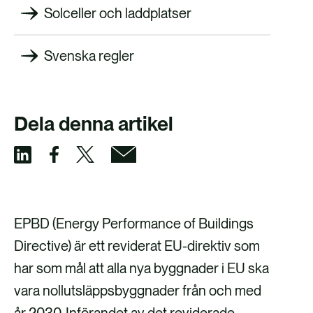
Solceller och laddplatser
Svenska regler
Dela denna artikel
D
D
D
D
e
e
e
e
l
l
l
l
EPBD (Energy Performance of Buildings
a
a
a
a
Directive) är ett reviderat EU-direktiv som
v
v
v
v
har som mål att alla nya byggnader i EU ska
i
i
i
i
vara nollutsläppsbyggnader från och med
a
a
a
a
år 2030. Införandet av det reviderade