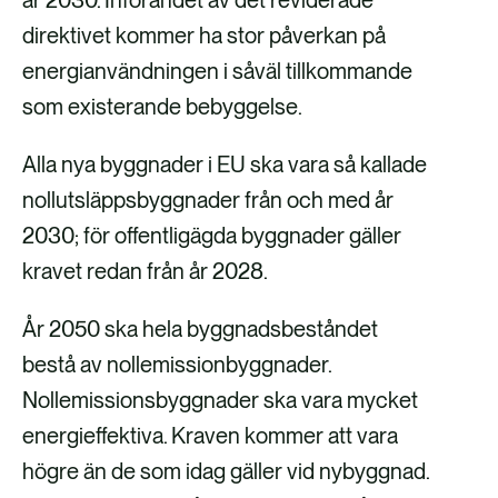
F
X
e
L
direktivet kommer ha stor påverkan på
a
-
i
energianvändningen i såväl tillkommande
c
p
n
som existerande bebyggelse.
e
o
k
Alla nya byggnader i EU ska vara så kallade
b
s
e
nollutsläppsbyggnader från och med år
o
t
d
2030; för offentligägda byggnader gäller
o
i
kravet redan från år 2028.
k
n
År 2050 ska hela byggnadsbeståndet
bestå av nollemissionbyggnader.
Nollemissionsbyggnader ska vara mycket
energieffektiva. Kraven kommer att vara
högre än de som idag gäller vid nybyggnad.