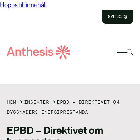
Hoppa till innehåll
SVERIGE
Close
Select
Välj
to
Välj
Sök
för
Välj
Close
för
efter
att
för
att
väx
att
Anthesis
växla
sök
OM ANTHESIS
söka
mobil
VÅRA TJÄNSTER
HEM
INSIKTER
EPBD – DIREKTIVET OM
PUBLIKATIONER
BYGGNADERS ENERGIPRESTANDA
NYHETER OCH INSIKTER
EPBD – Direktivet om