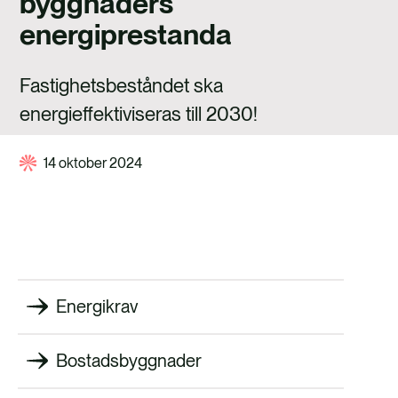
byggnaders
FALLSTUDIER
energiprestanda
KONTAKTA OSS
Fastighetsbeståndet ska
energieffektiviseras till 2030!
14 oktober 2024
Energikrav
Bostadsbyggnader